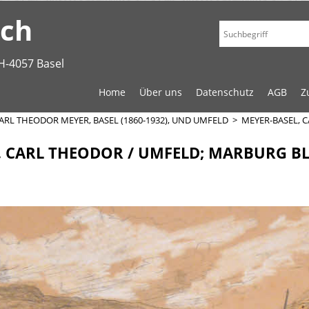
.ch
H-4057 Basel
Home
Über uns
Datenschutz
AGB
Z
ARL THEODOR MEYER, BASEL (1860-1932), UND UMFELD
>
MEYER-BASEL, 
, CARL THEODOR / UMFELD; MARBURG BL