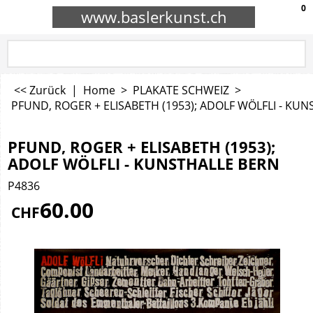
0
www.baslerkunst.ch
<< Zurück
|
Home
>
PLAKATE SCHWEIZ
>
PFUND, ROGER + ELISABETH (1953); ADOLF WÖLFLI - KU
PFUND, ROGER + ELISABETH (1953);
ADOLF WÖLFLI - KUNSTHALLE BERN
P4836
60.00
CHF