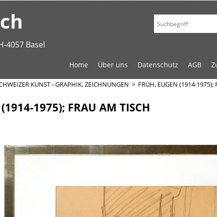
.ch
H-4057 Basel
Home
Über uns
Datenschutz
AGB
Z
CHWEIZER KUNST - GRAPHIK, ZEICHNUNGEN
>
FRÜH, EUGEN (1914-1975);
(1914-1975); FRAU AM TISCH