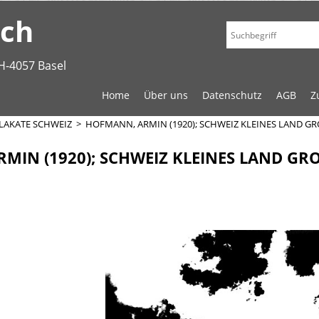
.ch
H-4057 Basel
Home
Über uns
Datenschutz
AGB
Z
LAKATE SCHWEIZ
>
HOFMANN, ARMIN (1920); SCHWEIZ KLEINES LAND G
MIN (1920); SCHWEIZ KLEINES LAND GR