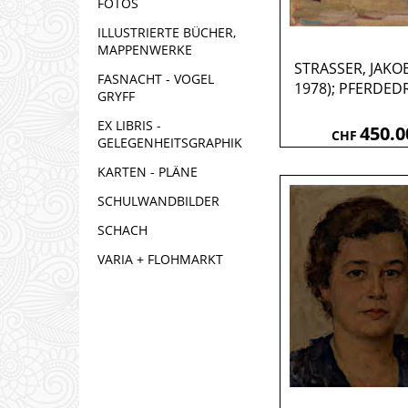
FOTOS
ILLUSTRIERTE BÜCHER,
MAPPENWERKE
STRASSER, JAKOB
FASNACHT - VOGEL
1978); PFERDED
GRYFF
EX LIBRIS -
450.0
CHF
GELEGENHEITSGRAPHIK
KARTEN - PLÄNE
SCHULWANDBILDER
SCHACH
VARIA + FLOHMARKT