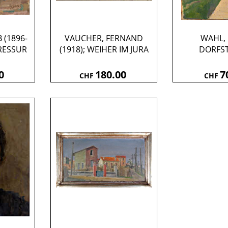
 (1896-
VAUCHER, FERNAND
WAHL, L
RESSUR
(1918); WEIHER IM JURA
DORFS
0
180.00
7
CHF
CHF