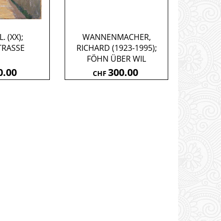
. (XX);
WANNENMACHER,
TRASSE
RICHARD (1923-1995);
FÖHN ÜBER WIL
0.00
300.00
CHF