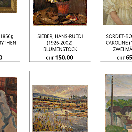
(1856);
SIEBER, HANS-RUEDI
SORDET-BO
 MYTHEN
(1926-2002);
CAROLINE (
BLUMENSTOCK
ZWEI M
0
150.00
65
CHF
CHF